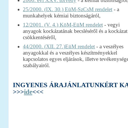
2000. évi XXV. törvény
- a kémiai biztonságról
25/2000. (IX. 30.) EüM-SzCsM rendelet
- a
munkahelyek kémiai biztonságáról,
12/2001. (V. 4.) KöM-EüM rendelet
- vegyi
anyagok kockázatának becsléséről és a kockázat
csökkentéséről,
44/2000. (XII. 27.)EüM rendelet
- a veszélyes
anyagokkal és a veszélyes készítményekkel
kapcsolatos egyes eljárások, illetve tevékenysége
szabályairól.
INGYENES ÁRAJÁNLATUNKÉRT K
>>>
ide
<<<